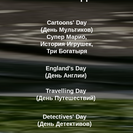
Cartoons' Day
(День Мультиков)
Супер Марио,
История Игрушек,
Три Богатыря
England's Day
(День Англии)
АННА
Travelling Day
преподаватель
(День Путешествий)
английского языка
Detectives' Day
(День Детективов)