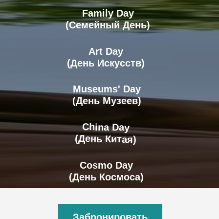
Family Day
(Семейный День)
Art Day
(День Искусств)
Museums' Day
(День Музеев)
China Day
(День Китая)
ЕЛИЗАВЕТА
Cosmo Day
(День Космоса)
преподаватель английского
и китайского языков
Забронировать